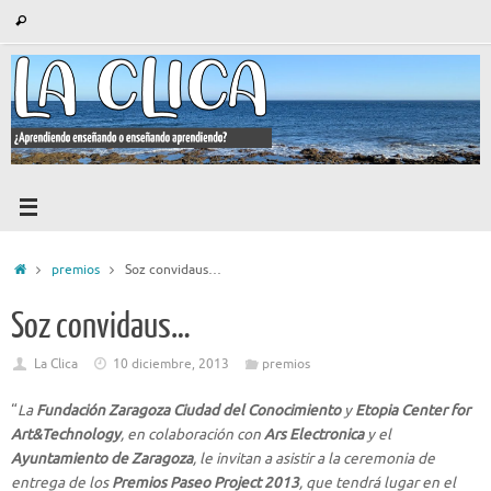
Saltar
Búsqueda
Buscar
al
para:
contenido
Inicio
premios
Soz convidaus…
Soz convidaus…
La Clica
10 diciembre, 2013
premios
“
La
Fundación Zaragoza Ciudad del Conocimiento
y
Etopia Center for
Art&Technology
, en colaboración con
Ars Electronica
y el
Ayuntamiento de Zaragoza
, le invitan a asistir a la ceremonia de
entrega de los
Premios Paseo Project 2013
, que tendrá lugar en el