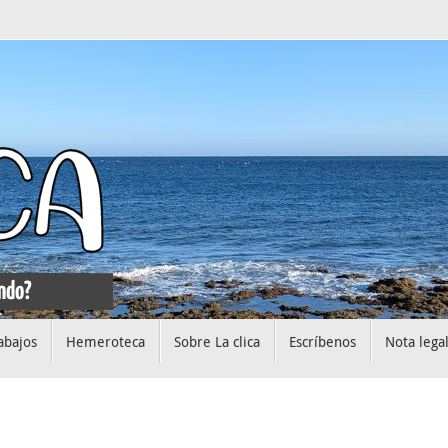
abajos
Hemeroteca
Sobre La clica
Escríbenos
Nota lega