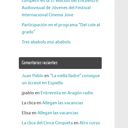
competir en la 37 edición del Encuentro
Audiovisual de Jóvenes del Festival
Internacional Cinema Jove
Participación en el programa “Del cole al
grado”
Tres ababols mui ababols
Comentarios recientes
Juan Pablo
en
“La viella lladre” consigue
un áccesit en Espiello
jpablo
en
Entrevista en Aragón radio
La clica
en
Allegan las vacancias
Elisa
en
Allegan las vacancias
La clica del Cinca-Cinqueta
en
Atro curso