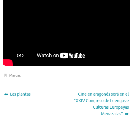
Marcar
.
Las plantas
Cine en aragonés será en el
"XXIV Congreso de Luengas e
Culturas Europeyas
Menazatas"