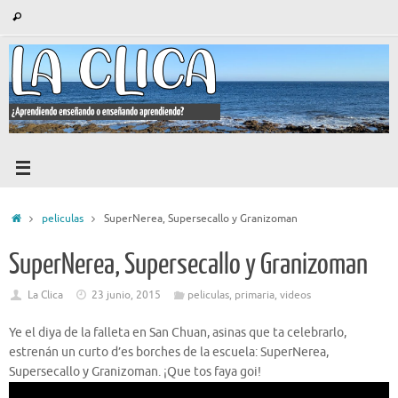
Saltar
Búsqueda
Buscar
al
para:
contenido
Inicio
peliculas
SuperNerea, Supersecallo y Granizoman
SuperNerea, Supersecallo y Granizoman
La Clica
23 junio, 2015
peliculas
,
primaria
,
videos
Ye el diya de la falleta en San Chuan, asinas que ta celebrarlo,
estrenán un curto d’es borches de la escuela: SuperNerea,
Supersecallo y Granizoman. ¡Que tos faya goi!