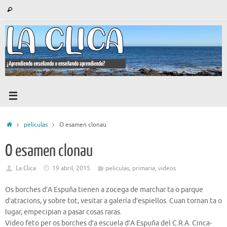
Saltar
Búsqueda
Buscar
al
para:
contenido
Inicio
peliculas
O esamen clonau
O esamen clonau
La Clica
19 abril, 2015
peliculas
,
primaria
,
videos
Os borches d’A Espuña tienen a zocega de marchar ta o parque
d’atracions, y sobre tot, vesitar a galería d’espiellos. Cuan tornan ta o
lugar, empecipian a pasar cosas raras.
Video feto per os borches d’a escuela d’A Espuña del C.R.A. Cinca-