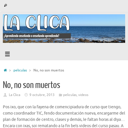
Saltar
Búsqueda
Buscar
al
para:
contenido
Inicio
peliculas
No, no son muertos
No, no son muertos
La Clica
9 octubre, 2013
peliculas
,
videos
Pos ixo, que con la fayena de comencipiadura de curso que tiengo,
como coordinador TIC, fendo documentación nueva, encargarme del
plan de formación de centro, clases y demás, le faltan horas al diya…
Encara con ixas, soi rematando a la fin bels videos del curso pasau. A