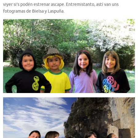
viyer si’s podén estrenar ascape. Entremistanto, astí van uns
fotogramas de Bielsa y Laspuña.