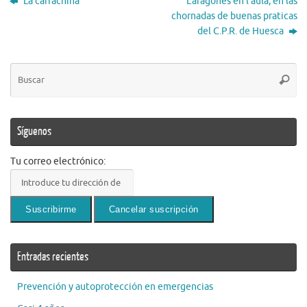
La carrachina
L’aragonés en l’aula, en las
chornadas de buenas praticas
del C.P.R. de Huesca
Bú
Busca
pa
Síguenos
Tu correo electrónico:
Entradas recientes
Prevención y autoprotección en emergencias