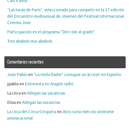
Casi 4 años…
“Las lunás de París”, seleccionado para competir en la 37 edición
del Encuentro Audiovisual de Jóvenes del Festival Internacional
Cinema Jove
Participación en el programa “Del cole al grado”
Tres ababols mui ababols
Comentarios recientes
Juan Pablo
en
“La viella lladre” consigue un áccesit en Espiello
jpablo
en
Entrevista en Aragón radio
La clica
en
Allegan las vacancias
Elisa
en
Allegan las vacancias
La clica del Cinca-Cinqueta
en
Atro curso més sin síndrome
posvacacional