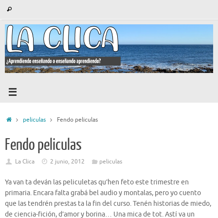
Saltar
Búsqueda
Buscar
al
para:
contenido
Inicio
peliculas
Fendo peliculas
Fendo peliculas
La Clica
2 junio, 2012
peliculas
Ya van ta deván las peliculetas qu’hen feto este trimestre en
primaria. Encara falta grabá bel audio y montalas, pero yo cuento
que las tendrén prestas ta la fin del curso. Tenén historias de miedo,
de ciencia-fición, d’amor y borina… Una mica de tot. Astí va un