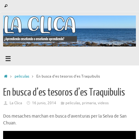
Saltar
Búsqueda
Buscar
al
para:
contenido
Inicio
peliculas
En busca d’es tesoros d’es Traquibulis
En busca d’es tesoros d’es Traquibulis
La Clica
16 junio, 2014
peliculas
,
primaria
,
videos
Dos mesaches marchan en busca d’aventuras per la Selva de San
Chuan.