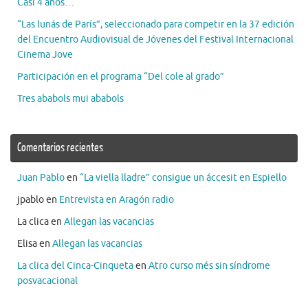
Casi 4 años…
“Las lunás de París”, seleccionado para competir en la 37 edición
del Encuentro Audiovisual de Jóvenes del Festival Internacional
Cinema Jove
Participación en el programa “Del cole al grado”
Tres ababols mui ababols
Comentarios recientes
Juan Pablo
en
“La viella lladre” consigue un áccesit en Espiello
jpablo
en
Entrevista en Aragón radio
La clica
en
Allegan las vacancias
Elisa
en
Allegan las vacancias
La clica del Cinca-Cinqueta
en
Atro curso més sin síndrome
posvacacional