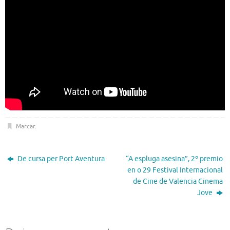
Marcar
.
De cursa per Port Aventura
“A espluga asesina”, 2º premio
en o 29 Festival Internacional
de Cine de Valencia Cinema
Jove