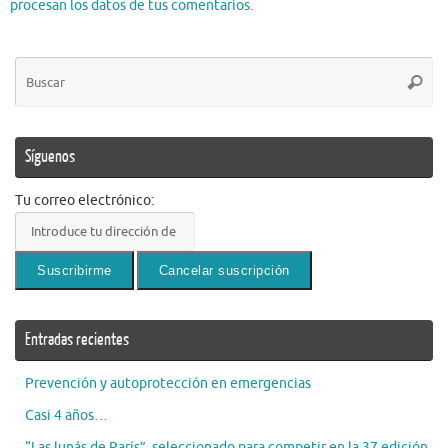
procesan los datos de tus comentarios.
Bú
Busca
pa
Síguenos
Tu correo electrónico:
Entradas recientes
Prevención y autoprotección en emergencias
Casi 4 años…
“Las lunás de París”, seleccionado para competir en la 37 edición