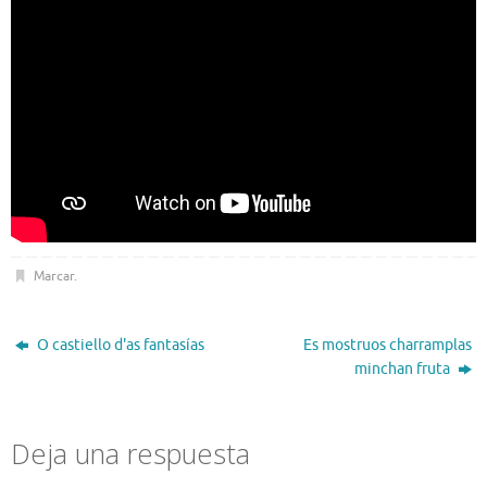
Marcar
.
O castiello d'as fantasías
Es mostruos charramplas
minchan fruta
Deja una respuesta