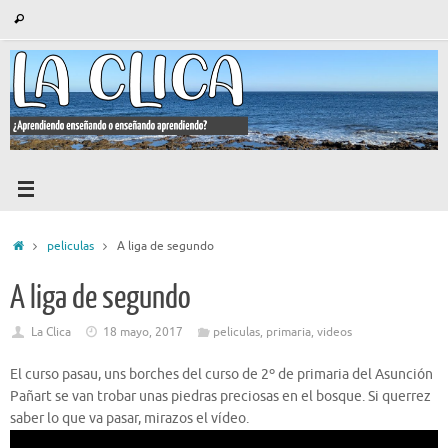
Saltar
Búsqueda
Buscar
al
para:
contenido
Inicio
peliculas
A liga de segundo
A liga de segundo
La Clica
18 mayo, 2017
peliculas
,
primaria
,
videos
El curso pasau, uns borches del curso de 2º de primaria del Asunción
Pañart se van trobar unas piedras preciosas en el bosque. Si querrez
saber lo que va pasar, mirazos el vídeo.