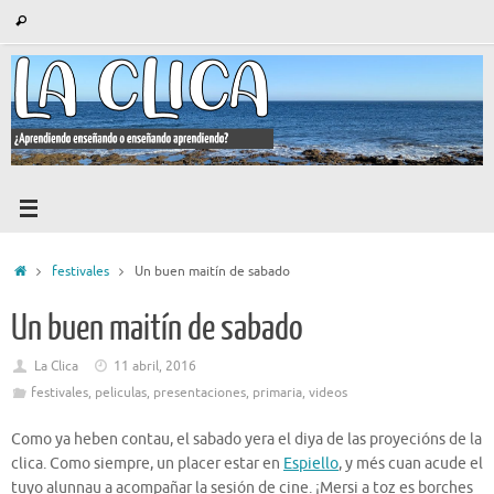
Saltar
Búsqueda
Buscar
al
para:
contenido
Inicio
festivales
Un buen maitín de sabado
Un buen maitín de sabado
La Clica
11 abril, 2016
festivales
,
peliculas
,
presentaciones
,
primaria
,
videos
Como ya heben contau, el sabado yera el diya de las proyecións de la
clica. Como siempre, un placer estar en
Espiello
, y més cuan acude el
tuyo alunnau a acompañar la sesión de cine. ¡Mersi a toz es borches