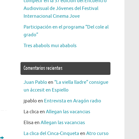
competir en la 37 edición del Encuentro
Audiovisual de Jóvenes del Festival
Internacional Cinema Jove
Participación en el programa “Del cole al
grado”
Tres ababols mui ababols
Comentarios recientes
Juan Pablo
en
“La viella lladre” consigue
un áccesit en Espiello
jpablo
en
Entrevista en Aragón radio
La clica
en
Allegan las vacancias
Elisa
en
Allegan las vacancias
La clica del Cinca-Cinqueta
en
Atro curso