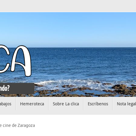
abajos
Hemeroteca
Sobre La clica
Escríbenos
Nota lega
de cine de Zaragoza