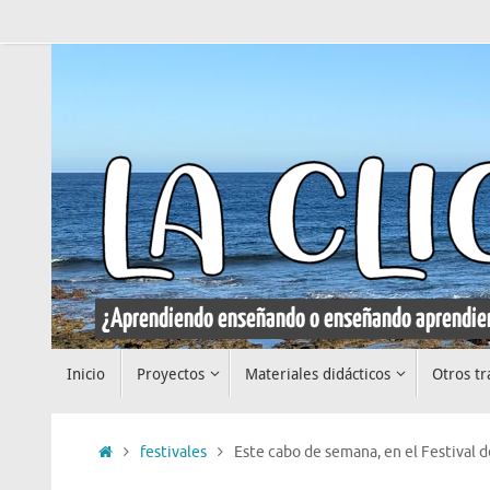
Saltar
al
contenido
Saltar
Inicio
Proyectos
Materiales didácticos
Otros tr
al
contenido
Inicio
festivales
Este cabo de semana, en el Festival 