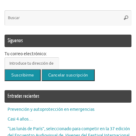
Bú
Busca
pa
Síguenos
Tu correo electrónico:
Entradas recientes
Prevención y autoprotección en emergencias
Casi 4 años…
“Las lunás de París”, seleccionado para competir en la 37 edición
del Encuentro Audiovisual de Jóvenes del Festival Internacional