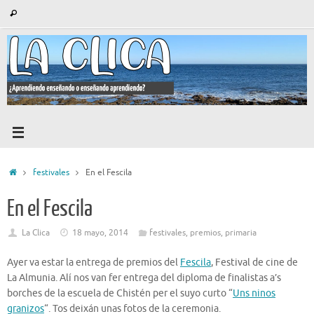
Saltar
Búsqueda
Buscar
al
para:
contenido
Inicio
festivales
En el Fescila
En el Fescila
La Clica
18 mayo, 2014
festivales
,
premios
,
primaria
Ayer va estar la entrega de premios del
Fescila
, Festival de cine de
La Almunia. Alí nos van fer entrega del diploma de finalistas a’s
borches de la escuela de Chistén per el suyo curto “
Uns ninos
granizos
“. Tos deixán unas fotos de la ceremonia.