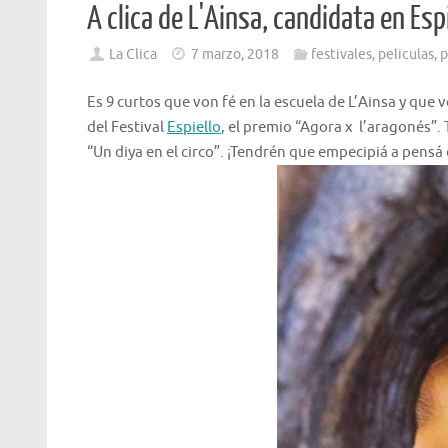
A clica de L'Ainsa, candidata en Esp
La Clica
7 marzo, 2018
festivales
,
peliculas
,
p
Es 9 curtos que von fé en la escuela de L’Ainsa y que
del Festival
Espiello
, el premio “Agora x l’aragonés”.
“Un diya en el circo”. ¡Tendrén que empecipiá a pensá