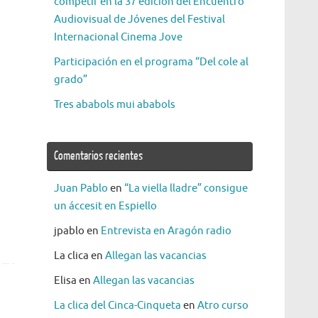
competir en la 37 edición del Encuentro
Audiovisual de Jóvenes del Festival
Internacional Cinema Jove
Participación en el programa “Del cole al
grado”
Tres ababols mui ababols
Comentarios recientes
Juan Pablo
en
“La viella lladre” consigue
un áccesit en Espiello
jpablo
en
Entrevista en Aragón radio
La clica
en
Allegan las vacancias
Elisa
en
Allegan las vacancias
La clica del Cinca-Cinqueta
en
Atro curso