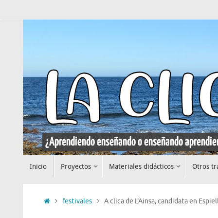
Saltar
al
contenido
Saltar
Inicio
Proyectos
Materiales didácticos
Otros tr
al
contenido
Inicio
festivales
A clica de L'Ainsa, candidata en Espiel