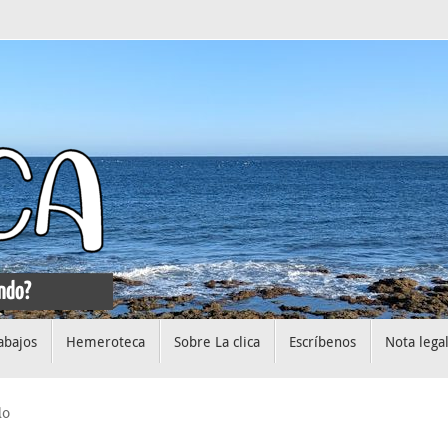
abajos
Hemeroteca
Sobre La clica
Escríbenos
Nota lega
lo