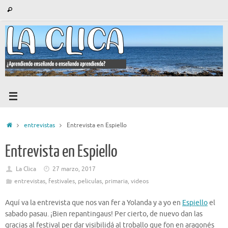
Saltar
Búsqueda
Buscar
al
para:
contenido
Inicio
entrevistas
Entrevista en Espiello
Entrevista en Espiello
La Clica
27 marzo, 2017
entrevistas
,
festivales
,
peliculas
,
primaria
,
videos
Aquí va la entrevista que nos van fer a Yolanda y a yo en
Espiello
el
sabado pasau. ¡Bien repantingaus! Per cierto, de nuevo dan las
gracias al festival per dar visibilidá al troballo que fon en aragonés