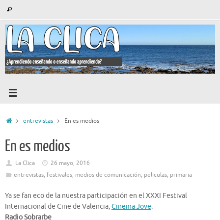
Saltar
Búsqueda
Buscar
al
para:
contenido
Inicio
entrevistas
En es medios
En es medios
La Clica
26 mayo, 2016
entrevistas
,
festivales
,
medios de comunicación
,
peliculas
,
primaria
Ya se fan eco de la nuestra participación en el XXXI Festival
Internacional de Cine de Valencia,
Cinema Jove
.
Radio Sobrarbe