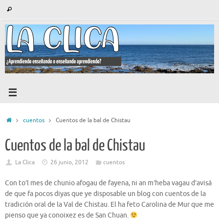
Saltar
Búsqueda
Buscar
al
para:
contenido
Inicio
cuentos
Cuentos de la bal de Chistau
Cuentos de la bal de Chistau
La Clica
26 junio, 2012
cuentos
Con to’l mes de chunio afogau de fayena, ni an m’heba vagau d’avisá
de que fa pocos diyas que ye disposable un blog con cuentos de la
tradición oral de la Val de Chistau. El ha feto Carolina de Mur que me
pienso que ya conoixez es de San Chuan.