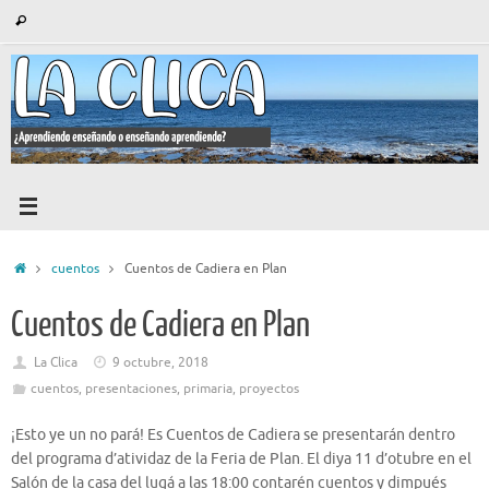
Saltar
Búsqueda
Buscar
al
para:
contenido
Inicio
cuentos
Cuentos de Cadiera en Plan
Cuentos de Cadiera en Plan
La Clica
9 octubre, 2018
cuentos
,
presentaciones
,
primaria
,
proyectos
¡Esto ye un no pará! Es Cuentos de Cadiera se presentarán dentro
del programa d’atividaz de la Feria de Plan. El diya 11 d’otubre en el
Salón de la casa del lugá a las 18:00 contarén cuentos y dimpués