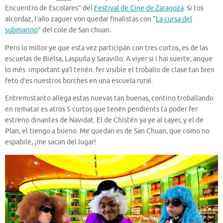
Encuentro de Escolares” del
Festival de Cine de Zaragoza
. Si tos
alcordaz, l’año zaguer von quedar finalistas con “
La cursa del
submarino
” del cole de San chuan.
Pero lo millor ye que esta vez participán con tres curtos, es de las
escuelas de Bielsa, Laspuña y Saravillo. A viyer si i hai suerte, anque
lo més important ya’l tenén: fer visible el troballo de clase tan bien
feto d’es nuestros borches en una escuela rural.
Entremistanto allega estas nuevas tan buenas, contino troballando
en rematar es atros 5 curtos que tenén pendients ta poder fer
estreno dinantes de Navidat. El de Chistén ya ye al cayer, y el de
Plan, el tiengo a bueno. Me quedan es de San Chuan, que como no
espabile, ¡me sacan del lugar!