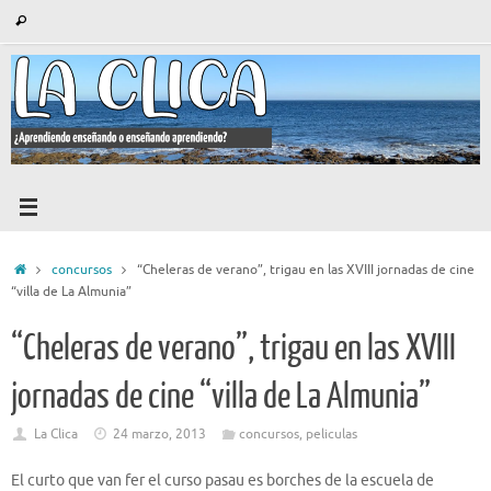
Saltar
Búsqueda
Buscar
al
para:
contenido
Inicio
concursos
“Cheleras de verano”, trigau en las XVIII jornadas de cine
“villa de La Almunia”
“Cheleras de verano”, trigau en las XVIII
jornadas de cine “villa de La Almunia”
La Clica
24 marzo, 2013
concursos
,
peliculas
El curto que van fer el curso pasau es borches de la escuela de