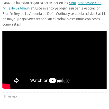
Saravillo ha estau trigau ta participar en las
XVIII jornadas de cine
“villa de La Almunia”
. Este evento ye organizau per la Asociación
Florián Rey de La Almunia de Doña Godina, y se celebrará del 3 al 11
de mayo. ¡Fa goi viyer reconoixiu el troballo d’es ninos con cosas
como estas!
Marcar
.