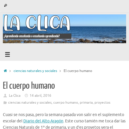
Saltar
Búsqueda
Buscar
al
para:
contenido
Inicio
ciencias naturales y sociales
El cuerpo humano
El cuerpo humano
La Clica
14 abril, 2016
ciencias naturales y sociales
,
cuerpo humano
,
primaria
,
proyectos
Cuasi se nos pasa, pero la semana pasada von salir en el suplemento
escolar del
Diario del Alto Aragón
. Este curso tamién me toca dar las
Ciencias Naturals de 1º de primaria, y un d’es proyetos yera el