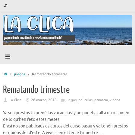
Saltar
Búsqueda
Buscar
al
para:
contenido
Inicio
juegos
Rematando trimestre
Rematando trimestre
La Clica
26 marzo, 2018
juegos
,
peliculas
,
primaria
,
videos
Ya son prestos ta prené las vacancias, y no podeba faltá un resumen
de lo qu’hen feto estes meses.
Encá no son publicaus es curtos del curso pasau y ya tenén prestos
es guións del d’este. A viyé si en el tercé trimestre…