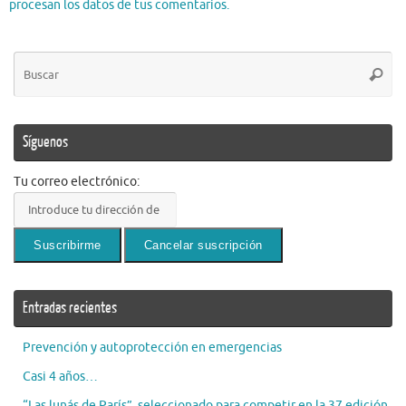
procesan los datos de tus comentarios.
Bú
Busca
pa
Síguenos
Tu correo electrónico:
Entradas recientes
Prevención y autoprotección en emergencias
Casi 4 años…
“Las lunás de París”, seleccionado para competir en la 37 edición