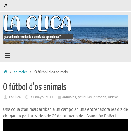
Saltar
Búsqueda
Buscar
al
para:
contenido
Inicio
animales
O fútbol d’os animals
O fútbol d’os animals
La Clica
31 mayo, 2017
animales
,
peliculas
,
primaria
,
videos
Una colla d’animals arriban a un campo an una entrenadora les diz de
chugar un partiu. Vídeo de 2º de primaria de l’Asunción Pañart.