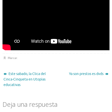
Marcar
.
Este sabado, la Clica del
Ya son prestos es dvds
Cinca-Cinqueta en Utopías
educativas
Deja una respuesta