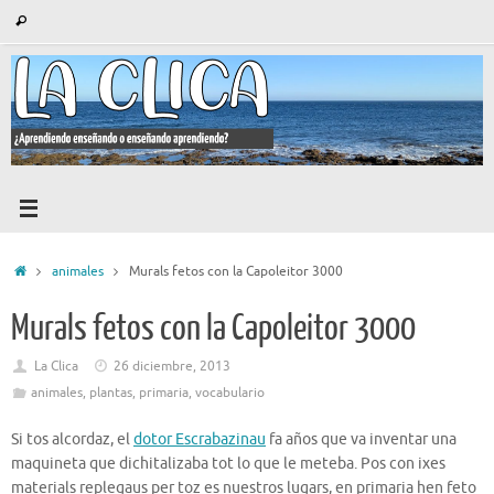
Saltar
Búsqueda
Buscar
al
para:
contenido
Inicio
animales
Murals fetos con la Capoleitor 3000
Murals fetos con la Capoleitor 3000
La Clica
26 diciembre, 2013
animales
,
plantas
,
primaria
,
vocabulario
Si tos alcordaz, el
dotor Escrabazinau
fa años que va inventar una
maquineta que dichitalizaba tot lo que le meteba. Pos con ixes
materials replegaus per toz es nuestros lugars, en primaria hen feto