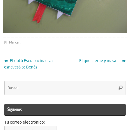
Marcar
.
El dotó Escrabacinau va
El que cierne y masa…
esnavesá ta Benás
Bú
Busca
pa
Síguenos
Tu correo electrónico: