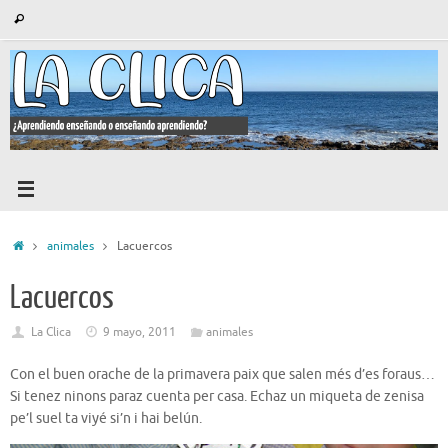
Saltar
Búsqueda
Buscar
al
para:
contenido
Inicio
animales
Lacuercos
Lacuercos
La Clica
9 mayo, 2011
animales
Con el buen orache de la primavera paix que salen més d’es foraus…
Si tenez ninons paraz cuenta per casa. Echaz un miqueta de zenisa
pe’l suel ta viyé si’n i hai belún.