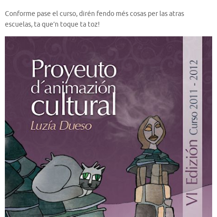
Conforme pase el curso, dirén fendo més cosas per las atras
escuelas, ta que’n toque ta toz!