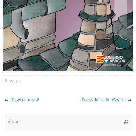
Marcar
.
¡Ya ye carnaval!
Fotos del taller d’ayere
Bú
Busca
pa