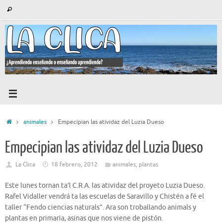
Saltar
Búsqueda
Buscar
al
para:
contenido
Inicio
animales
Empecipian las atividaz del Luzia Dueso
Empecipian las atividaz del Luzia Dueso
La Clica
18 febrero, 2012
animales
,
plantas
Este lunes tornan ta’l C.R.A. las atividaz del proyeto Luzia Dueso.
Rafel Vidaller vendrá ta las escuelas de Saravillo y Chistén a fé el
taller “Fendo ciencias naturals”. Ara son troballando animals y
plantas en primaria, asinas que nos viene de pistón.