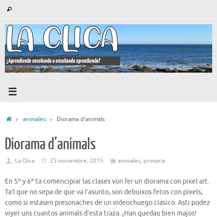
Saltar
Búsqueda
Buscar
al
para:
contenido
Inicio
animales
Diorama d’animals
Diorama d’animals
La Clica
25 noviembre, 2015
animales
,
primaria
En 5º y 6º ta comencipiar las clases von fer un diorama con pixel art.
Ta’l que no sepa de que va l’asunto, son debuixos fetos con píxels,
como si estasen presonaches de un videochuego clasico. Asti podez
viyer uns cuantos animals d’esta traza. ¡Han quedau bien majos!