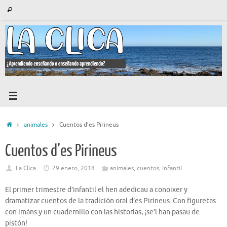
Saltar
Búsqueda
Buscar
al
para:
contenido
Inicio
animales
Cuentos d’es Pirineus
Cuentos d’es Pirineus
La Clica
29 enero, 2018
animales
,
cuentos
,
infantil
El primer trimestre d’infantil el hen adedicau a conoixer y
dramatizar cuentos de la tradición oral d’es Pirineus. Con figuretas
con imáns y un cuadernillo con las historias, ¡se’l han pasau de
pistón!