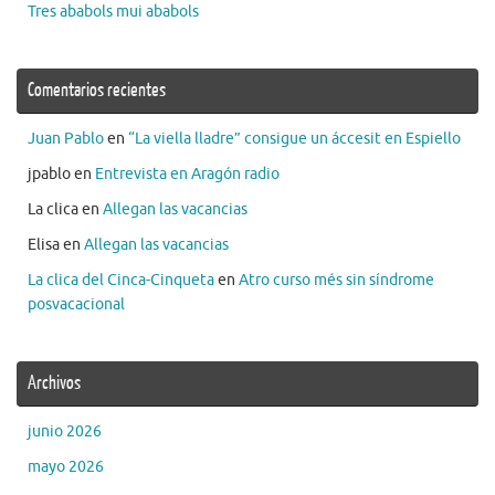
Tres ababols mui ababols
Comentarios recientes
Juan Pablo
en
“La viella lladre” consigue un áccesit en Espiello
jpablo
en
Entrevista en Aragón radio
La clica
en
Allegan las vacancias
Elisa
en
Allegan las vacancias
La clica del Cinca-Cinqueta
en
Atro curso més sin síndrome
posvacacional
Archivos
junio 2026
mayo 2026